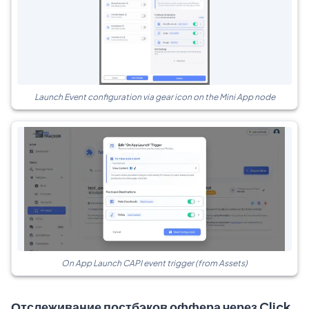
Launch Event configuration via gear icon on the Mini App node
On App Launch CAPI event trigger (from Assets)
Отслеживание постбэков оффера через Click