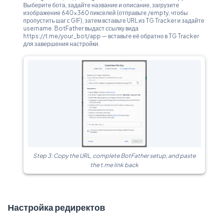
Выберите бота, задайте название и описание, загрузите
изображение 640×360 пикселей (отправьте /empty, чтобы
пропустить шаг с GIF), затем вставьте URL из TG Tracker и задайте
username. BotFather выдаст ссылку вида
https://t.me/your_bot/app — вставьте её обратно в TG Tracker
для завершения настройки.
Step 3: Copy the URL, complete BotFather setup, and paste
the t.me link back
Настройка редиректов