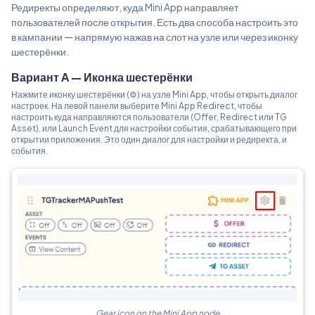
Редиректы определяют, куда Mini App направляет
пользователей после открытия. Есть два способа настроить это
в кампании — напрямую нажав на слот на узле или через иконку
шестерёнки.
Вариант A — Иконка шестерёнки
Нажмите иконку шестерёнки (⚙) на узле Mini App, чтобы открыть диалог
настроек. На левой панели выберите Mini App Redirect, чтобы
настроить куда направляются пользователи (Offer, Redirect или TG
Asset), или Launch Event для настройки события, срабатывающего при
открытии приложения. Это один диалог для настройки и редиректа, и
события.
Gear icon on the Mini App node