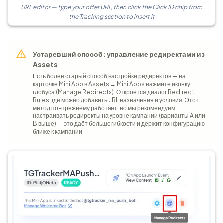
URL editor — type your offer URL, then click the Click ID chip from
the Tracking section to insert it
Устаревший способ: управление редиректами из
Assets
Есть более старый способ настройки редиректов — на
карточке Mini App в Assets → Mini Apps нажмите иконку
глобуса (Manage Redirects). Откроется диалог Redirect
Rules, где можно добавить URL назначения и условия. Этот
метод по-прежнему работает, но мы рекомендуем
настраивать редиректы на уровне кампании (варианты A или
B выше) — это даёт больше гибкости и держит конфигурацию
ближе к кампании.