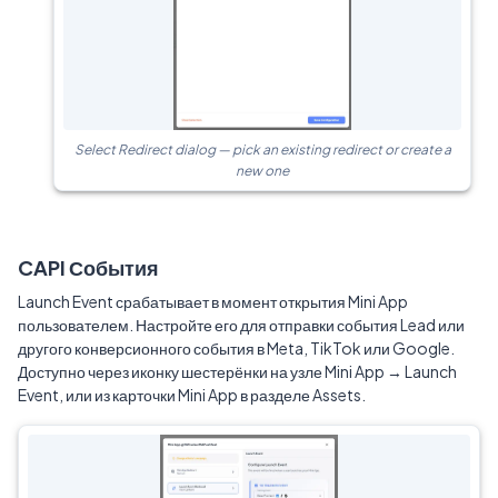
Select Redirect dialog — pick an existing redirect or create a
new one
CAPI События
Launch Event срабатывает в момент открытия Mini App
пользователем. Настройте его для отправки события Lead или
другого конверсионного события в Meta, TikTok или Google.
Доступно через иконку шестерёнки на узле Mini App → Launch
Event, или из карточки Mini App в разделе Assets.