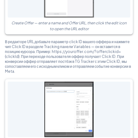
Create Offer — enter a name and Offer URL, then click the edit icon
to open the URL editor
В редакторе URL добавьте параметр click ID вашего оффера и нажмите
чип Click ID в разделе Tracking панели Variables — он вставится в
позицию курсора. Пример: https://youroffer.com/?offerclickid=
{clickId}. При переходе пользователя оффер получает Click ID. При
конверсии оффер отправляет постбэк в TG Tracker с этим Click ID, мы
сопоставляем его с исходным кликом и отправляем событие конверсии в
Meta.