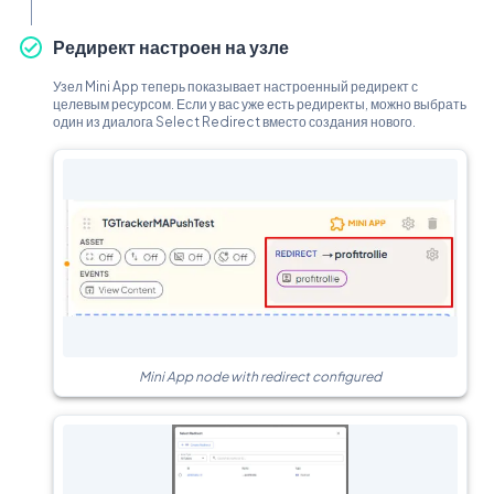
Редирект настроен на узле
Узел Mini App теперь показывает настроенный редирект с
целевым ресурсом. Если у вас уже есть редиректы, можно выбрать
один из диалога Select Redirect вместо создания нового.
Mini App node with redirect configured