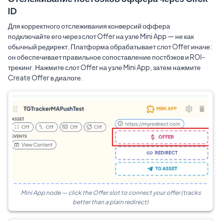
ID
Для корректного отслеживания конверсий оффера
подключайте его через слот Offer на узле Mini App — не как
обычный редирект. Платформа обрабатывает слот Offer иначе:
он обеспечивает правильное сопоставление постбэков и ROI-
трекинг. Нажмите слот Offer на узле Mini App, затем нажмите
Create Offer в диалоге.
Mini App node — click the Offer slot to connect your offer (tracks
better than a plain redirect)