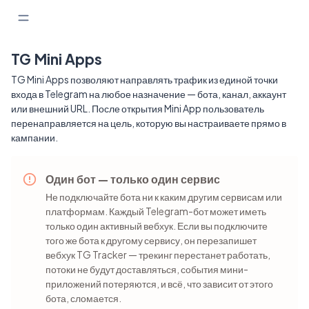
TG Mini Apps
TG Mini Apps позволяют направлять трафик из единой точки
входа в Telegram на любое назначение — бота, канал, аккаунт
или внешний URL. После открытия Mini App пользователь
перенаправляется на цель, которую вы настраиваете прямо в
кампании.
Один бот — только один сервис
Не подключайте бота ни к каким другим сервисам или
платформам. Каждый Telegram-бот может иметь
только один активный вебхук. Если вы подключите
того же бота к другому сервису, он перезапишет
вебхук TG Tracker — трекинг перестанет работать,
потоки не будут доставляться, события мини-
приложений потеряются, и всё, что зависит от этого
бота, сломается.